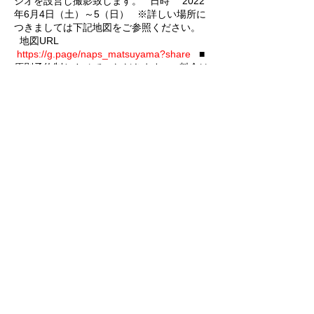
ジオを設営し撮影致します。 日時 2022
年6月4日（土）～5（日） ※詳しい場所に
つきましては下記地図をご参照ください。
地図URL
https://g.page/naps_matsuyama?share
■
原則予約制とさせていただきます。 ■料金は
1枚5,500円（税込）。スマホサイズのデー
タでお渡しします。
■雨天時は中止とさせていただきます。 前日
12時の時点で降水確率が60％以上の場合は
中止判断をさせていただき、ご予約いただい
このイベントをシェア
ておりました皆様に「写真工房」からご連絡
いたします。 ■お気に入りのお写真を、大き
なサイズのデータや額付きのプリントで別途
ご注文いただけます。
ノブ撮り in 岡山CBRミーティング撮影のご予約
京都スタジオ撮影のご予約
特定商取引法に関する表記