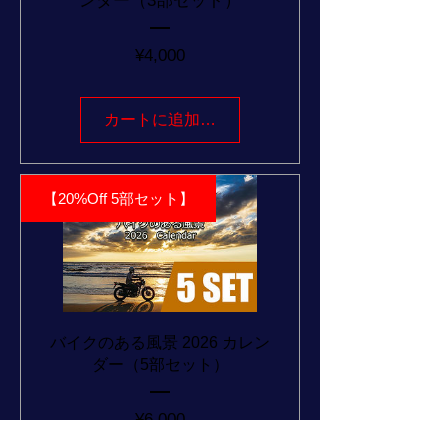
ンダー（3部セット）
価
¥4,000
格
カートに追加する
【20%Off 5部セット】
バイクのある風景 2026 カレン
ダー（5部セット）
価
¥6,000
格