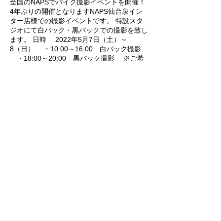
全国のNAPSでバイク撮影イベントを開催！
4年ぶりの開催となりますNAPS仙台泉イン
ター店様での撮影イベントです。 特設スタ
ジオにて白バック・黒バックでの撮影を致し
ます。 日時 2022年5月7日（土）～
8（日） ・10:00～16:00 白バック撮影
・18:00～20:00 黒バック撮影 ※ご希
望の背景に応じたお時間をご予約いただけま
すでしょうか。 ※詳しい場所につきまして
は下記地図をご参照ください。 地図URL
https://goo.gl/maps/sXF3pYpEX2JqsM9j6 ■
原則予約制とさせていただきます。 ■料金は
1枚5,500円（税込）。スマホサイズのデー
タでお渡しします。 ■お気に入りのお写真
このイベントをシェア
を、大きなサイズのデータや額付きのプリン
トで別途ご注文いただけます。
ノブ撮り in 岡山CBRミーティング撮影のご予約
京都スタジオ撮影のご予約